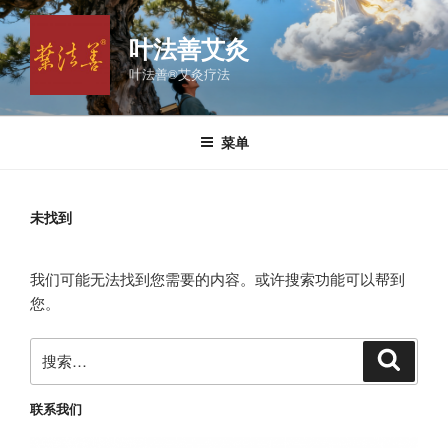
跳
至
叶法善艾灸
内
叶法善®艾灸疗法
容
菜单
未找到
我们可能无法找到您需要的内容。或许搜索功能可以帮到
您。
搜
搜
索
索：
联系我们