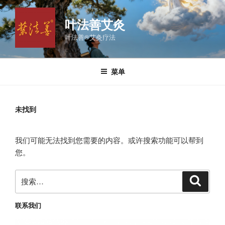
跳
至
叶法善艾灸
内
叶法善®艾灸疗法
容
菜单
未找到
我们可能无法找到您需要的内容。或许搜索功能可以帮到
您。
搜
搜
索
索：
联系我们